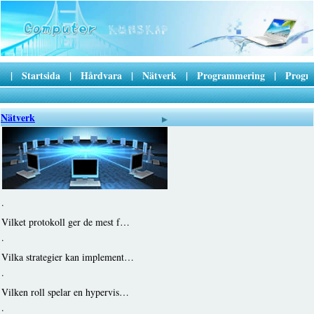
|
Startsida
|
Hårdvara
|
Nätverk
|
Programmering
|
Progr
Nätverk
·
Vilket protokoll ger de mest f…
·
Vilka strategier kan implement…
·
Vilken roll spelar en hypervis…
·